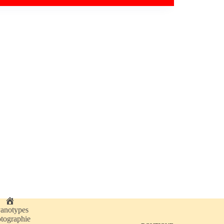
A
anotypes
c
tographie
c