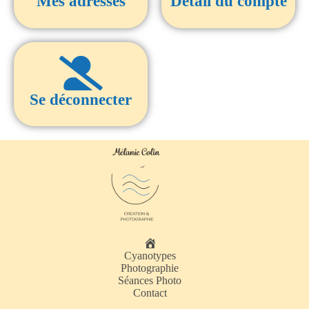
Mes adresses
Détail du compte
Se déconnecter
A
Cyanotypes
c
Photographie
c
Séances Photo
u
Contact
e