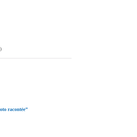
)
hoto racontée”